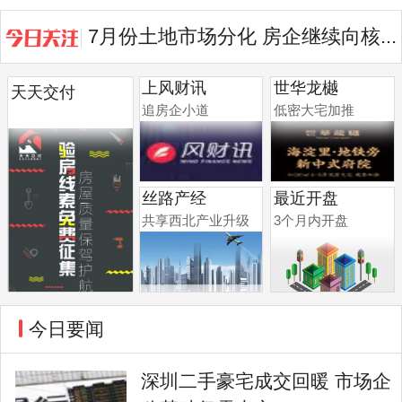
7月份土地市场分化 房企继续向核...
上风财讯
世华龙樾
天天交付
追房企小道
低密大宅加推
丝路产经
最近开盘
共享西北产业升级
3个月内开盘
今日要闻
深圳二手豪宅成交回暖 市场企